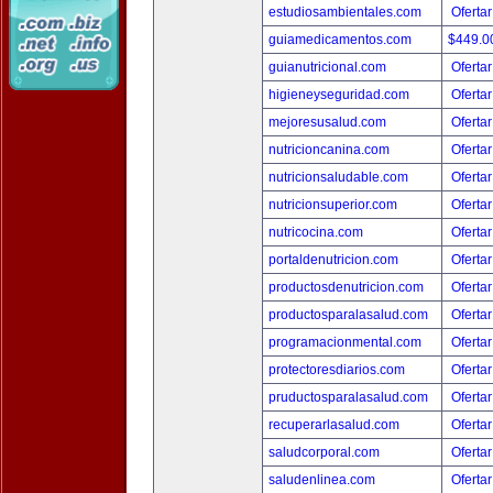
estudiosambientales.com
Ofertar
guiamedicamentos.com
$449.
guianutricional.com
Ofertar
higieneyseguridad.com
Ofertar
mejoresusalud.com
Ofertar
nutricioncanina.com
Ofertar
nutricionsaludable.com
Ofertar
nutricionsuperior.com
Ofertar
nutricocina.com
Ofertar
portaldenutricion.com
Ofertar
productosdenutricion.com
Ofertar
productosparalasalud.com
Ofertar
programacionmental.com
Ofertar
protectoresdiarios.com
Ofertar
pruductosparalasalud.com
Ofertar
recuperarlasalud.com
Ofertar
saludcorporal.com
Ofertar
saludenlinea.com
Ofertar