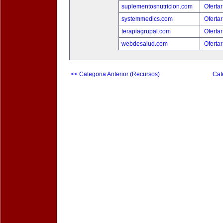
suplementosnutricion.com
Ofertar
systemmedics.com
Ofertar
terapiagrupal.com
Ofertar
webdesalud.com
Ofertar
<< Categoria Anterior (Recursos)
Cat