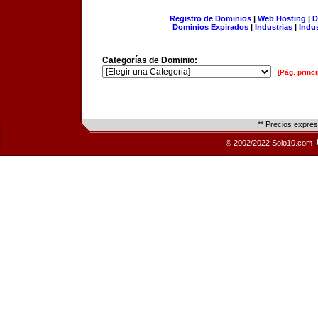
Registro de Dominios
|
Web Hosting
|
D
Dominios Expirados
|
Industrias
|
Indu
Categorías de Dominio:
[Pág. princi
** Precios expre
© 2002/2022 Solo10.com