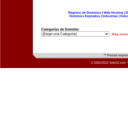
Registro de Dominios
|
Web Hosting
|
D
Dominios Expirados
|
Industrias
|
Indu
Categorías de Dominio:
[Pág. princi
** Precios expre
© 2002/2022 Solo10.com