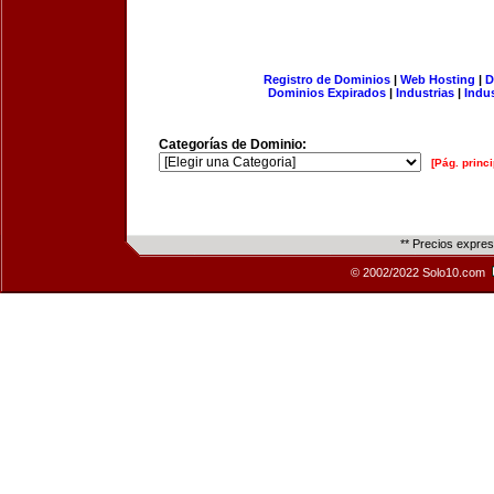
Registro de Dominios
|
Web Hosting
|
D
Dominios Expirados
|
Industrias
|
Indu
Categorías de Dominio:
[Pág. princi
** Precios expre
© 2002/2022 Solo10.com