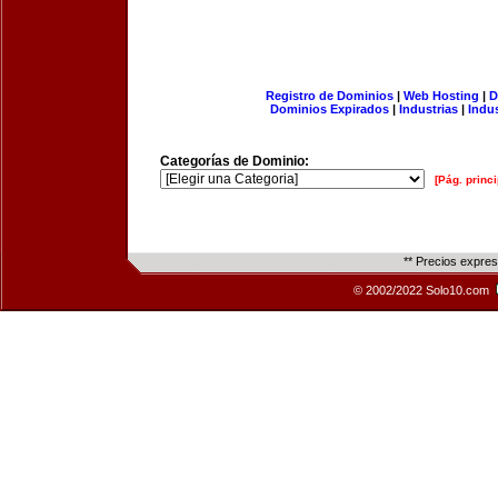
Registro de Dominios
|
Web Hosting
|
D
Dominios Expirados
|
Industrias
|
Indu
Categorías de Dominio:
[Pág. princi
** Precios expre
© 2002/2022 Solo10.com