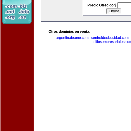
Precio Ofrecido $
Otros dominios en venta:
argentinateamo.com
|
controldeobesidad.com
sitiosempresariales.co