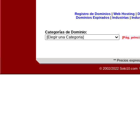
Registro de Dominios
|
Web Hosting
|
D
Dominios Expirados
|
Industrias
|
Indu
Categorías de Dominio:
[Pág. princi
** Precios expre
© 2002/2022 Solo10.com