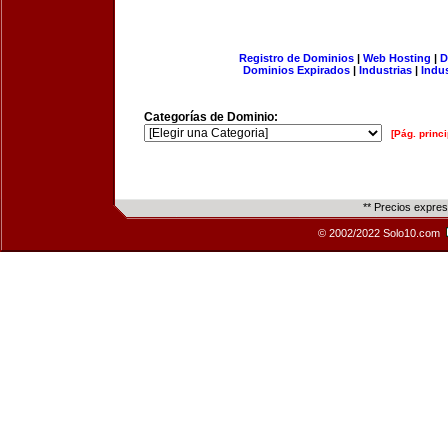
Registro de Dominios
|
Web Hosting
|
D
Dominios Expirados
|
Industrias
|
Indu
Categorías de Dominio:
[Pág. princi
** Precios expre
© 2002/2022 Solo10.com