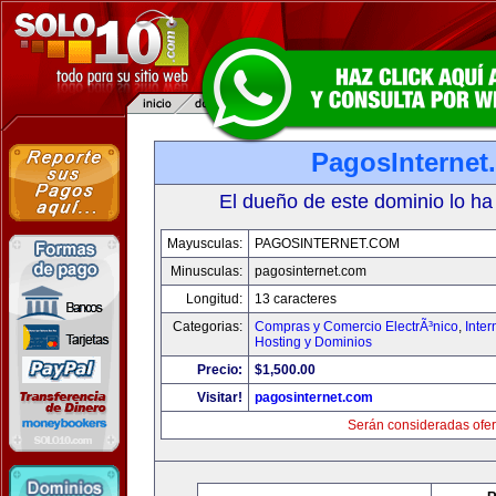
PagosInternet
El dueño de este dominio lo ha
Mayusculas:
PAGOSINTERNET.COM
Minusculas:
pagosinternet.com
Longitud:
13 caracteres
Categorias:
Compras y Comercio ElectrÃ³nico
,
Inter
Hosting y Dominios
Precio:
$1,500.00
Visitar!
pagosinternet.com
Serán consideradas ofer