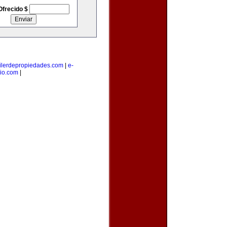
Ofrecido $
ilerdepropiedades.com
|
e-
io.com
|