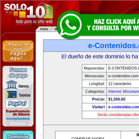
e-Contenidos
El dueño de este dominio lo ha
Mayusculas:
E-CONTENIDOS
Minusculas:
e-contenidos.com
Longitud:
12 caracteres
Categorias:
Internet
,
Miscelane
Precio:
$1,500.00
Visitar!
e-contenidos.co
Serán consideradas ofer
R