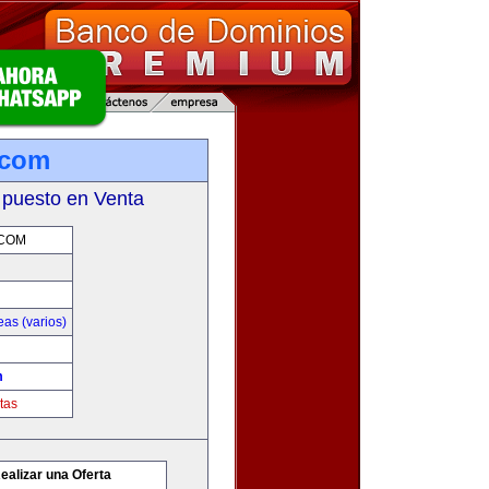
.com
 puesto en Venta
.COM
as (varios)
m
tas
ealizar una Oferta