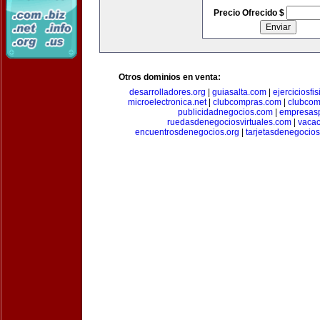
Precio Ofrecido $
Otros dominios en venta:
desarrolladores.org
|
guiasalta.com
|
ejerciciosfi
microelectronica.net
|
clubcompras.com
|
clubcom
publicidadnegocios.com
|
empresas
ruedasdenegociosvirtuales.com
|
vacac
encuentrosdenegocios.org
|
tarjetasdenegocio