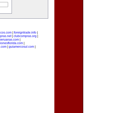
sicos.com
|
foreigntrade.info
|
pras.net
|
clubcompras.org
|
peruanas.com
|
ionesflorida.com
|
s.com
|
guiamercosul.com
|