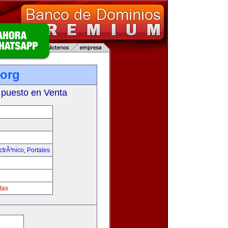
org
 puesto en Venta
trÃ³nico
,
Portales
tas