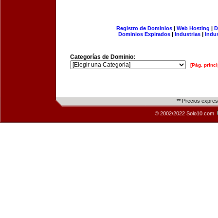
Registro de Dominios
|
Web Hosting
|
D
Dominios Expirados
|
Industrias
|
Indu
Categorías de Dominio:
[Pág. princi
** Precios expre
© 2002/2022 Solo10.com