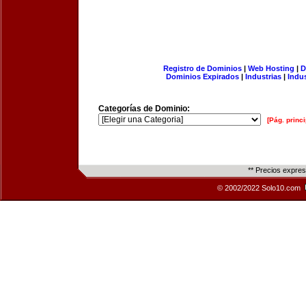
Registro de Dominios
|
Web Hosting
|
D
Dominios Expirados
|
Industrias
|
Indu
Categorías de Dominio:
[Pág. princi
** Precios expre
© 2002/2022 Solo10.com