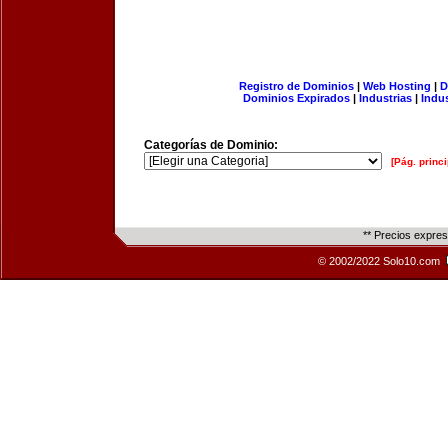
Registro de Dominios
|
Web Hosting
|
D
Dominios Expirados
|
Industrias
|
Indu
Categorías de Dominio:
[Pág. princi
** Precios expre
© 2002/2022 Solo10.com