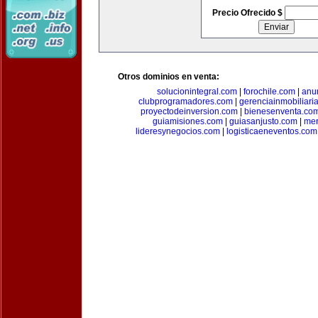
Precio Ofrecido $
Otros dominios en venta:
solucionintegral.com
|
forochile.com
|
anu
clubprogramadores.com
|
gerenciainmobiliari
proyectodeinversion.com
|
bienesenventa.co
guiamisiones.com
|
guiasanjusto.com
|
mer
lideresynegocios.com
|
logisticaeneventos.com