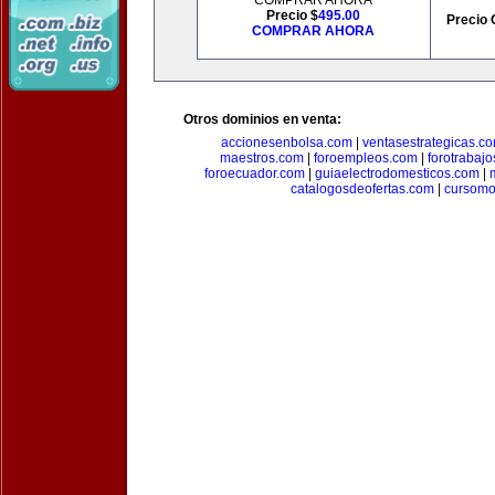
COMPRAR AHORA
Precio $
495.00
Precio 
COMPRAR AHORA
Otros dominios en venta:
accionesenbolsa.com
|
ventasestrategicas.c
maestros.com
|
foroempleos.com
|
forotrabaj
foroecuador.com
|
guiaelectrodomesticos.com
|
catalogosdeofertas.com
|
cursomo