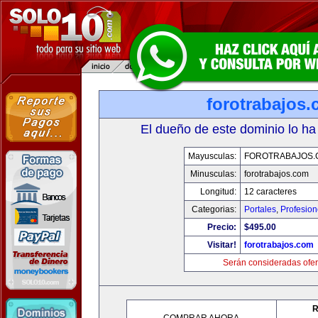
forotrabajos
El dueño de este dominio lo ha
Mayusculas:
FOROTRABAJOS.
Minusculas:
forotrabajos.com
Longitud:
12 caracteres
Categorias:
Portales
,
Profesio
Precio:
$495.00
Visitar!
forotrabajos.com
Serán consideradas ofer
R