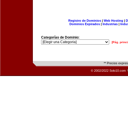
Registro de Dominios
|
Web Hosting
|
D
Dominios Expirados
|
Industrias
|
Indu
Categorías de Dominio:
[Pág. princi
** Precios expre
© 2002/2022 Solo10.com