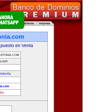
onia.com
 puesto en Venta
EFONIA.COM
ia.com
lefonÃ­a
nia.com
tas