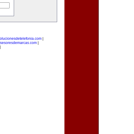
olucionesdetelefonia.com
|
sesoresdemarcas.com
|
|