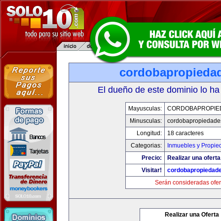
cordobapropieda
El dueño de este dominio lo ha
Mayusculas:
CORDOBAPROPIE
Minusculas:
cordobapropiedade
Longitud:
18 caracteres
Categorias:
Inmuebles y Propie
Precio:
Realizar una oferta
Visitar!
cordobapropiedad
Serán consideradas ofer
Realizar una Oferta