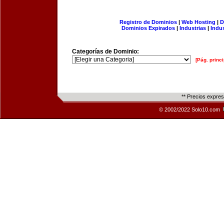
Registro de Dominios
|
Web Hosting
|
D
Dominios Expirados
|
Industrias
|
Indu
Categorías de Dominio:
[Pág. princi
** Precios expre
© 2002/2022 Solo10.com