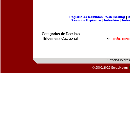
Registro de Dominios
|
Web Hosting
|
D
Dominios Expirados
|
Industrias
|
Indu
Categorías de Dominio:
[Pág. princi
** Precios expre
© 2002/2022 Solo10.com