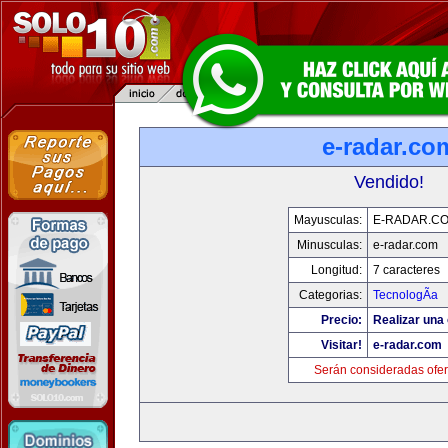
e-radar.co
Vendido!
Mayusculas:
E-RADAR.C
Minusculas:
e-radar.com
Longitud:
7 caracteres
Categorias:
TecnologÃ­a
Precio:
Realizar una 
Visitar!
e-radar.com
Serán consideradas ofer