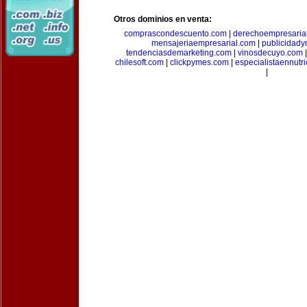
Otros dominios en venta:
comprascondescuento.com
|
derechoempresaria
mensajeriaempresarial.com
|
publicidad
tendenciasdemarketing.com
|
vinosdecuyo.com
chilesoft.com
|
clickpymes.com
|
especialistaennutr
|