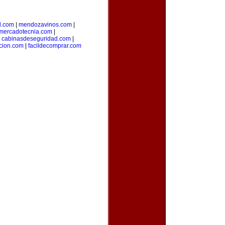
l.com
|
mendozavinos.com
|
ymercadotecnia.com
|
|
cabinasdeseguridad.com
|
icion.com
|
facildecomprar.com