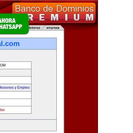
al.com
COM
fesiones y Empleo
tas