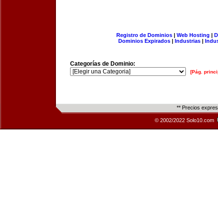
Registro de Dominios
|
Web Hosting
|
D
Dominios Expirados
|
Industrias
|
Indu
Categorías de Dominio:
[Pág. princi
** Precios expre
© 2002/2022 Solo10.com