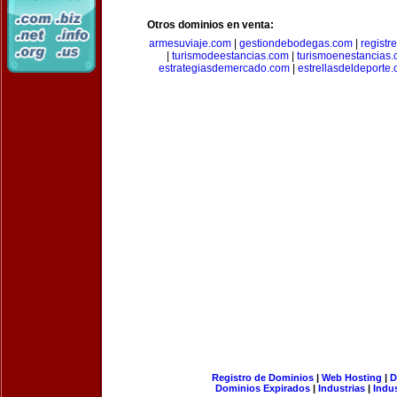
Otros dominios en venta:
armesuviaje.com
|
gestiondebodegas.com
|
regist
|
turismodeestancias.com
|
turismoenestancias
estrategiasdemercado.com
|
estrellasdeldeporte
Registro de Dominios
|
Web Hosting
|
D
Dominios Expirados
|
Industrias
|
Indu