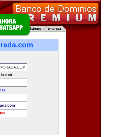
orada.com
MPORADA.COM
ada.com
des
rada.com
tas