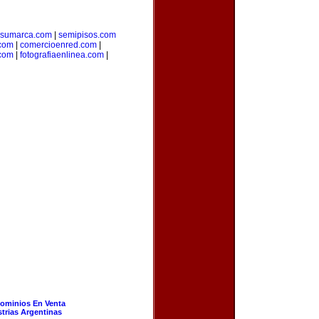
resumarca.com
|
semipisos.com
.com
|
comercioenred.com
|
.com
|
fotografiaenlinea.com
|
ominios En Venta
strias Argentinas