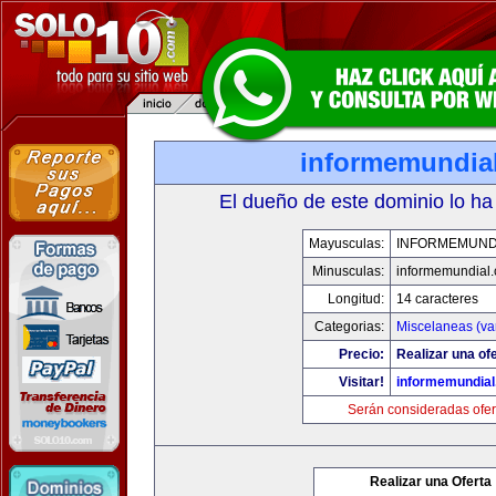
informemundia
El dueño de este dominio lo ha
Mayusculas:
INFORMEMUND
Minusculas:
informemundial
Longitud:
14 caracteres
Categorias:
Miscelaneas (va
Precio:
Realizar una ofe
Visitar!
informemundia
Serán consideradas ofer
Realizar una Oferta