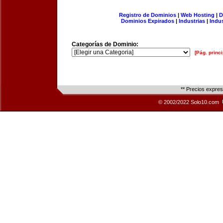
Registro de Dominios
|
Web Hosting
|
D
Dominios Expirados
|
Industrias
|
Indu
Categorías de Dominio:
[Pág. princi
** Precios expre
© 2002/2022 Solo10.com