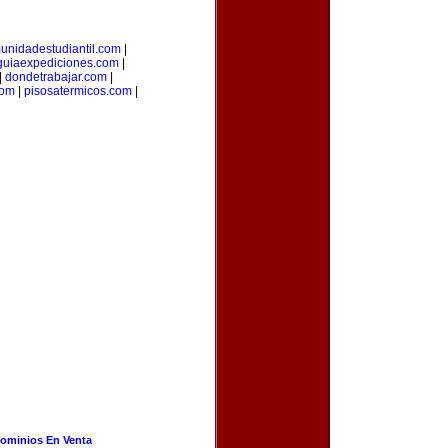
unidadestudiantil.com
|
guiaexpediciones.com
|
|
dondetrabajar.com
|
com
|
pisosatermicos.com
|
ominios En Venta