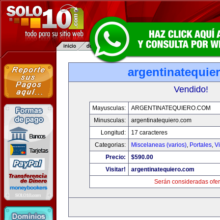
argentinatequie
Vendido!
Mayusculas:
ARGENTINATEQUIERO.COM
Minusculas:
argentinatequiero.com
Longitud:
17 caracteres
Categorias:
Miscelaneas (varios)
,
Portales
,
V
Precio:
$590.00
Visitar!
argentinatequiero.com
Serán consideradas ofer