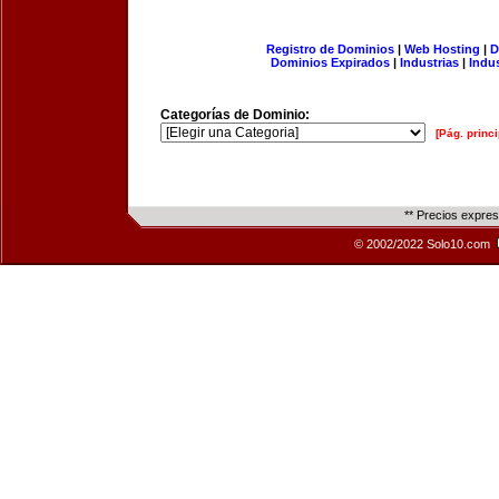
Registro de Dominios
|
Web Hosting
|
D
Dominios Expirados
|
Industrias
|
Indu
Categorías de Dominio:
[Pág. princi
** Precios expre
© 2002/2022 Solo10.com