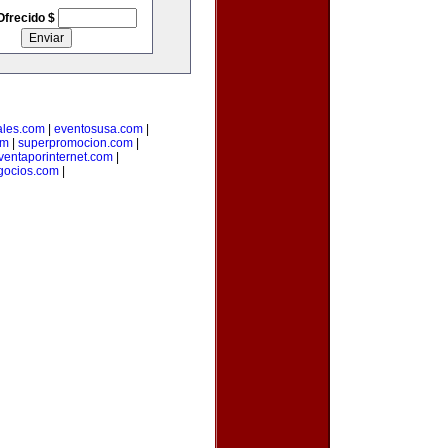
Ofrecido $
ales.com
|
eventosusa.com
|
om
|
superpromocion.com
|
ventaporinternet.com
|
gocios.com
|