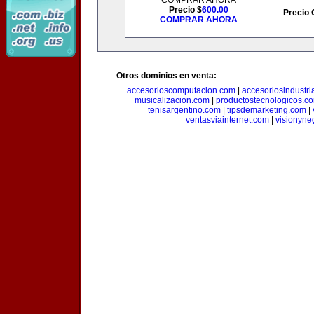
COMPRAR AHORA
Precio $
600.00
Precio 
COMPRAR AHORA
Otros dominios en venta:
accesorioscomputacion.com
|
accesoriosindustri
musicalizacion.com
|
productostecnologicos.c
tenisargentino.com
|
tipsdemarketing.com
|
ventasviainternet.com
|
visionyne