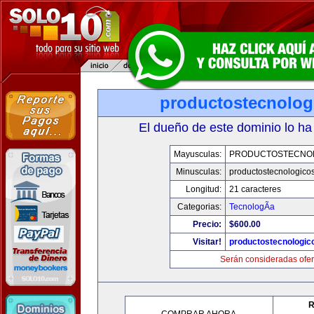
productostecnolog
El dueño de este dominio lo ha
Mayusculas:
PRODUCTOSTECNO
Minusculas:
productostecnologico
Longitud:
21 caracteres
Categorias:
TecnologÃ­a
Precio:
$600.00
Visitar!
productostecnologic
Serán consideradas ofer
R