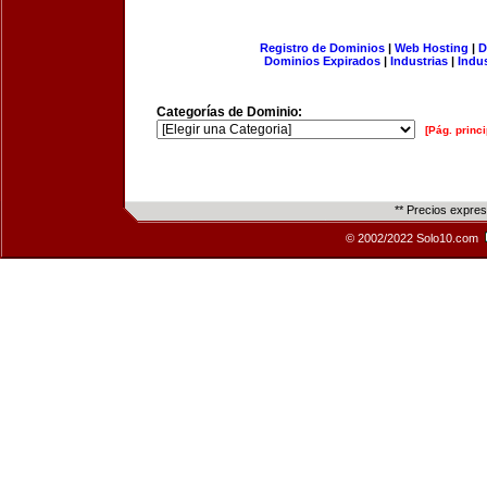
Registro de Dominios
|
Web Hosting
|
D
Dominios Expirados
|
Industrias
|
Indu
Categorías de Dominio:
[Pág. princi
** Precios expre
© 2002/2022 Solo10.com