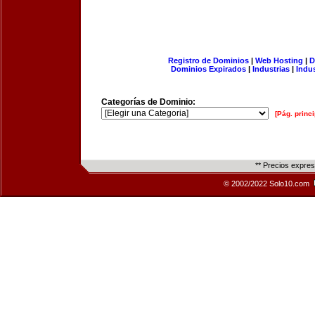
Registro de Dominios
|
Web Hosting
|
D
Dominios Expirados
|
Industrias
|
Indu
Categorías de Dominio:
[Pág. princi
** Precios expre
© 2002/2022 Solo10.com