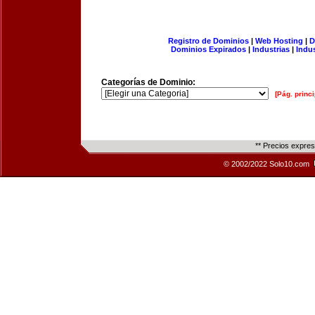
Registro de Dominios
|
Web Hosting
|
D
Dominios Expirados
|
Industrias
|
Indu
Categorías de Dominio:
[Pág. princi
** Precios expre
© 2002/2022 Solo10.com