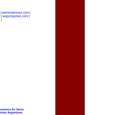
|
planempresas.com
|
|
seguropymes.com
|
m
|
ominios En Venta
strias Argentinas