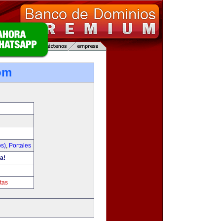
om
os)
,
Portales
a!
tas