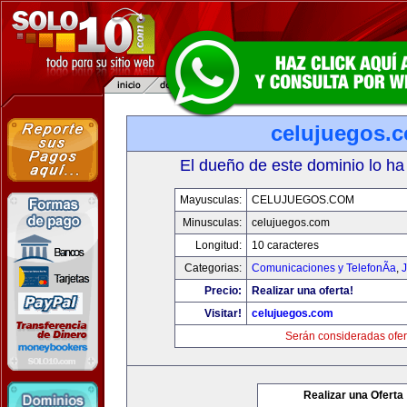
celujuegos.
El dueño de este dominio lo ha
Mayusculas:
CELUJUEGOS.COM
Minusculas:
celujuegos.com
Longitud:
10 caracteres
Categorias:
Comunicaciones y TelefonÃ­a
,
J
Precio:
Realizar una oferta!
Visitar!
celujuegos.com
Serán consideradas ofer
Realizar una Oferta