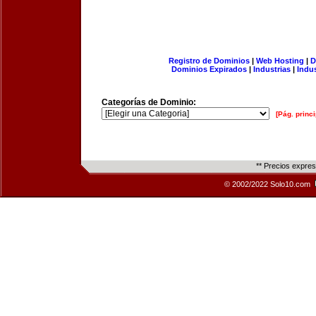
Registro de Dominios
|
Web Hosting
|
D
Dominios Expirados
|
Industrias
|
Indu
Categorías de Dominio:
[Pág. princi
** Precios expre
© 2002/2022 Solo10.com