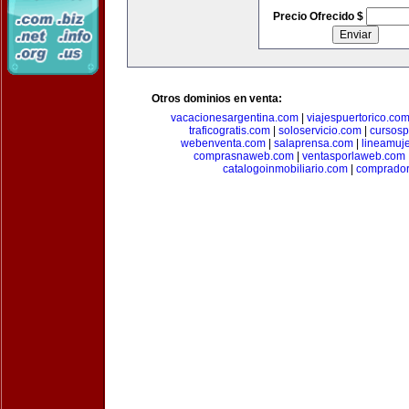
Precio Ofrecido $
Otros dominios en venta:
vacacionesargentina.com
|
viajespuertorico.co
traficogratis.com
|
soloservicio.com
|
cursosp
webenventa.com
|
salaprensa.com
|
lineamuj
comprasnaweb.com
|
ventasporlaweb.com
catalogoinmobiliario.com
|
comprador