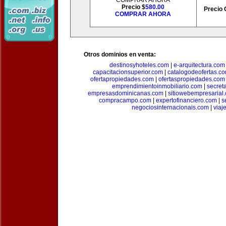
COMPRAR AHORA
Precio $
580.00
Precio 
COMPRAR AHORA
Otros dominios en venta:
destinosyhoteles.com
|
e-arquitectura.com
capacitacionsuperior.com
|
catalogodeofertas.c
ofertapropiedades.com
|
ofertaspropiedades.com
emprendimientoinmobiliario.com
|
secret
empresasdominicanas.com
|
sitiowebempresarial
compracampo.com
|
expertofinanciero.com
|
s
negociosinternacionais.com
|
viaj