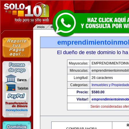
emprendimientoinmob
El dueño de este dominio lo ha
Mayusculas:
EMPRENDIMIENTOINM
Minusculas:
emprendimientoinmobil
Longitud:
26 caracteres
Categorias:
Inmuebles y Propiedad
Precio:
$580.00
Visitar!
emprendimientoinmobi
Serán consideradas ofer
R