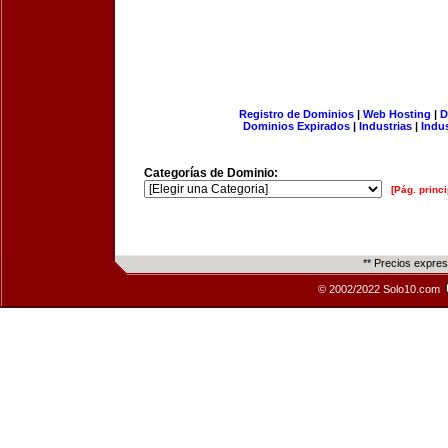
Registro de Dominios
|
Web Hosting
|
D
Dominios Expirados
|
Industrias
|
Indu
Categorías de Dominio:
[Pág. princi
** Precios expre
© 2002/2022 Solo10.com