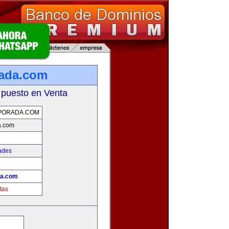
rada.com
 puesto en Venta
PORADA.COM
a.com
ades
da.com
tas