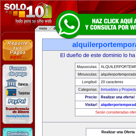
alquilerportempo
El dueño de este dominio lo ha
Mayusculas:
ALQUILERPORTEM
Minusculas:
alquilerportemporad
Longitud:
20 caracteres
Categorias:
Inmuebles y Propied
Precio:
Realizar una oferta!
Visitar!
alquilerportempora
Serán consideradas ofer
Realizar una Oferta