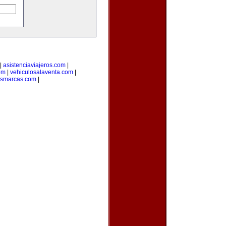
|
asistenciaviajeros.com
|
om
|
vehiculosalaventa.com
|
asmarcas.com
|