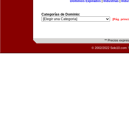
Dominios Expirados
|
Industrias
|
Indu
Categorías de Dominio:
[Pág. princi
** Precios expre
© 2002/2022 Solo10.com