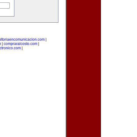
ultoriaencomunicacion.com
|
m
|
compraralcosto.com
|
ectronico.com
|