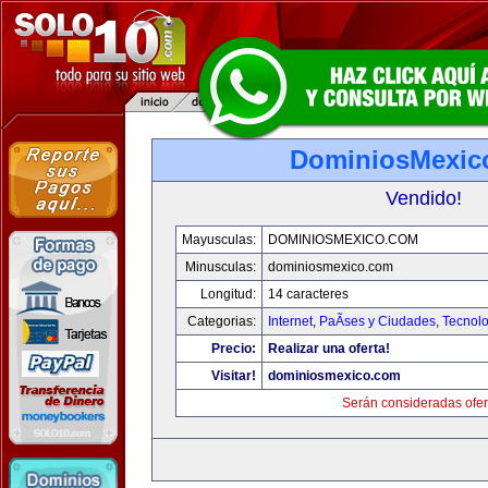
DominiosMexic
Vendido!
Mayusculas:
DOMINIOSMEXICO.COM
Minusculas:
dominiosmexico.com
Longitud:
14 caracteres
Categorias:
Internet
,
PaÃ­ses y Ciudades
,
Tecnolo
Precio:
Realizar una oferta!
Visitar!
dominiosmexico.com
Serán consideradas ofer